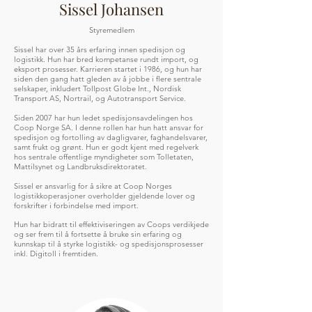
Sissel Johansen
Styremedlem
Sissel har over 35 års erfaring innen spedisjon og
logistikk. Hun har bred kompetanse rundt import, og
eksport prosesser. Karrieren startet i 1986, og hun har
siden den gang hatt gleden av å jobbe i flere sentrale
selskaper, inkludert Tollpost Globe Int., Nordisk
Transport AS, Nortrail, og Autotransport Service.
Siden 2007 har hun ledet spedisjonsavdelingen hos
Coop Norge SA. I denne rollen har hun hatt ansvar for
spedisjon og fortolling av dagligvarer, faghandelsvarer,
samt frukt og grønt. Hun er godt kjent med regelverk
hos sentrale offentlige myndigheter som Tolletaten,
Mattilsynet og Landbruksdirektoratet. ​
Sissel er ansvarlig for å sikre at Coop Norges
logistikkoperasjoner overholder gjeldende lover og
forskrifter i forbindelse med import.​
Hun har bidratt til effektiviseringen av Coops verdikjede
og ser frem til å fortsette å bruke sin erfaring og
kunnskap til å styrke logistikk- og spedisjonsprosesser
inkl. Digitoll i fremtiden.