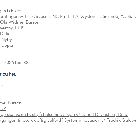
 god drikke
amlingen v/ Lise Arvesen, NORSTELLA, Øystein E. Søreide, Abelia
ls-Ola Widme, Burson
 Vestby, LUP
Diffia
, Nyby
grupper
uar 2026 hos KS
 du her.
r:
dme, Burson
 LUP
e skal være best på helseinnovasjon v/ Soheil Dabestani, Diffia
rgangen til bærekraftig velferd? Systeminnovasjon v/ Fredrik Gulo