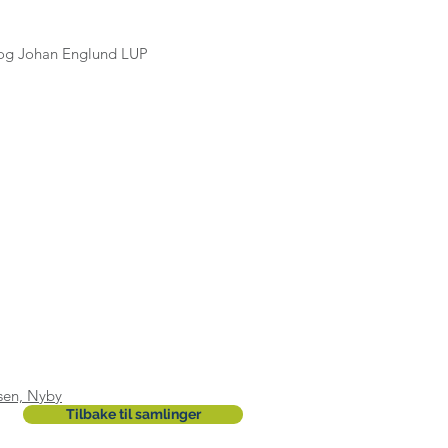
 og Johan Englund LUP
wsen, Nyby
Tilbake til samlinger