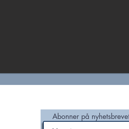
MEDLEM
NETTVERK/PROSJEKT
KUNNSKAPSKILDER
ter og
Abonner på nyhetsbrevet