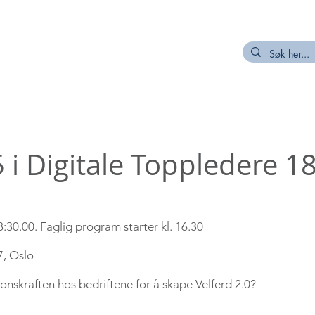
R
MEDLEM
NETTVERK/PROSJEKT
KUNNSKAPSKILDER
 i Digitale Toppledere 1
:30.00​. Faglig program starter kl. 16.30​
, Oslo
onskraften hos bedriftene for å skape Velferd 2.0?