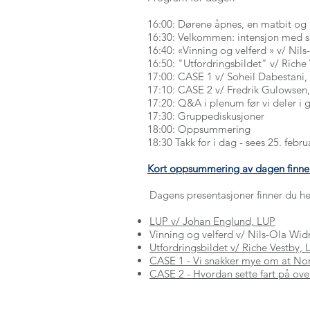
16:00: Dørene åpnes, en matbit og
16:30: Velkommen: intensjon med s
16:40: «Vinning og velferd » v/ Ni
16:50: "Utfordringsbildet" v/ Riche
17:00: CASE 1 v/ Soheil Dabestani, 
17:10: CASE 2 v/ Fredrik Gulowsen
17:20: Q&A i plenum før vi deler i 
17:30: Gruppediskusjoner
18:00: Oppsummering
18:30 Takk for i dag - sees 25. febr
Kort oppsummering av dagen finner
Dagens presentasjoner finner du he
LUP v/ Johan Englund, LUP
Vinning og velferd v/ Nils-Ola Wi
Utfordringsbildet v/ Riche Vestby,
CASE 1 - Vi snakker mye om at Norg
CASE 2 - Hvordan sette fart på ove