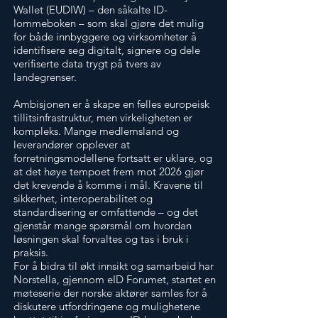
Wallet (EUDIW) – den såkalte ID-
lommeboken – som skal gjøre det mulig
for både innbyggere og virksomheter å
identifisere seg digitalt, signere og dele
verifiserte data trygt på tvers av
landegrenser.
Ambisjonen er å skape en felles europeisk
tillitsinfrastruktur, men virkeligheten er
kompleks. Mange medlemsland og
leverandører opplever at
forretningsmodellene fortsatt er uklare, og
at det høye tempoet frem mot 2026 gjør
det krevende å komme i mål. Kravene til
sikkerhet, interoperabilitet og
standardisering er omfattende – og det
gjenstår mange spørsmål om hvordan
løsningen skal forvaltes og tas i bruk i
praksis.
For å bidra til økt innsikt og samarbeid har
Norstella, gjennom eID Forumet, startet en
møteserie der norske aktører samles for å
diskutere utfordringene og mulighetene