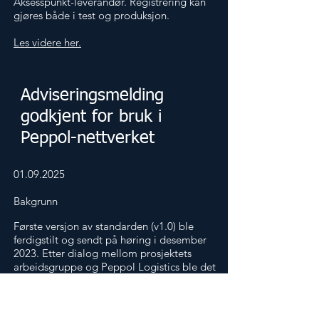
Aksesspunkt-leverandør. Registrering kan
gjøres både i test og produksjon.
Les videre her.
Adviseringsmelding
godkjent for bruk i
Peppol-nettverket
01.09.2025
Bakgrunn
Første versjon av standarden (v1.0) ble
ferdigstilt og sendt på høring i desember
2023. Etter dialog mellom prosjektets
arbeidsgruppe og Peppol Logistics ble det
våren 2025 påbegynt et arbeid for å
omarbeide meldingene fra JSON til XML,
slik at meldingene kunne godkjennes for