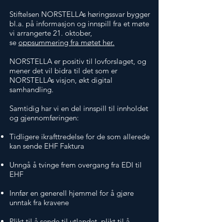
Stiftelsen NORSTELLAs høringssvar bygger
bl.a. på informasjon og innspill fra et møte
vi arrangerte 21. oktober,
se
oppsummering fra møtet her.
NORSTELLA er positiv til lovforslaget, og
mener det vil bidra til det som er
NORSTELLAs visjon, økt digital
samhandling.
Samtidig har vi en del innspill til innholdet
og gjennomføringen:
Tidligere ikrafttredelse for de som allerede
kan sende EHF Faktura
Unngå å tvinge frem overgang fra EDI til
EHF
Innfør en generell hjemmel for å gjøre
unntak fra kravene
Plikt til å sende til utlandet, plikt til å