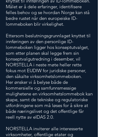
knyttet til innføringen av ID-lommeboken.
Målet er å dele erfaringer, identifisere
felles behov og se hvordan Norge kan stå
bedre rustet når den europeiske ID-
lommeboken blir virkelighet.
Ettersom beslutningsgrunnlaget knyttet til
innføringen av den personlige ID-
lommeboken ligger hos konseptutvalget,
som etter planen skal legge frem sin
konseptvalgutredning i desember, vil
NORSTELLA i neste møte heller rette
fokus mot EUDIW for juridiske personer,
den såkalte virksomhetslommeboken.
Her ønsker vi å belyse både de
kommersielle og samfunnsmessige
mulighetene en virksomhetslommebok kan
skape, samt de tekniske og regulatoriske
utfordringene som må løses for å sikre at
både næringslivet og det offentlige får
reell nytte av eIDAS 2.0.
NORSTELLA inviterer alle interesserte
virksomheter, offentlige etater og