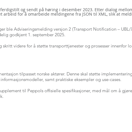
e ferdigstilt og sendt på høring i desember 2023. Etter dialog mell
et arbeid for å omarbeide meldingene fra JSON til XML, slik at mel
nger ble Adviseringsmelding versjon 2 (Transport Notification – UBL/X
lig godkjent 1. september 2025.
skritt videre for å støtte transporttjenester og prosesser innenfor lo
entasjon tilpasset norske aktører. Denne skal støtte implementerin
 informasjonsmodeller, samt praktiske eksempler og use-cases.
pplement til Peppols offisielle spesifikasjoner, med mål om å gjøre
k.