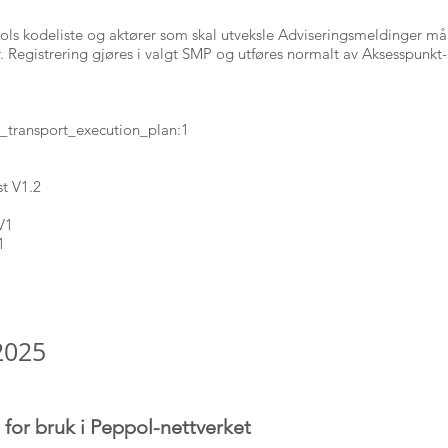
ppols kodeliste og aktører som skal utveksle Adviseringsmeldinger m
 Registrering gjøres i valgt SMP og utføres normalt av Aksesspunkt-
d_transport_execution_plan:1
t V1.2
V1
1
2025
for bruk i Peppol-nettverket