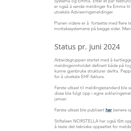
Systema og Emma. Etter et par testrund
er også å sende meldinger fra Emma til 
utveksle Adviseringsmeldinger.
Planen videre er å fortsette med flere t
mottakssystemene på begge sider. Men 
Status pr. juni 2024
​​Arbeidsgruppen startet med å kartleg
meldingsinnholdet definert både på log
kunne gjenbruke strukturer derfra. Pepp
for å utveksle EHF-faktura.
Første utkast til meldingsstandard ble 
disse ble fulgt opp i egne avklaringsmøt
januar.
Første utkast ble publisert
her
(senere 
Stiftelsen NORSTELLA har også fått o
å teste det tekniske oppsettet for meld