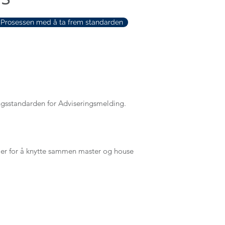
Prosessen med å ta frem standarden
ingsstandarden for Adviseringsmelding.
mmer for å knytte sammen master og house