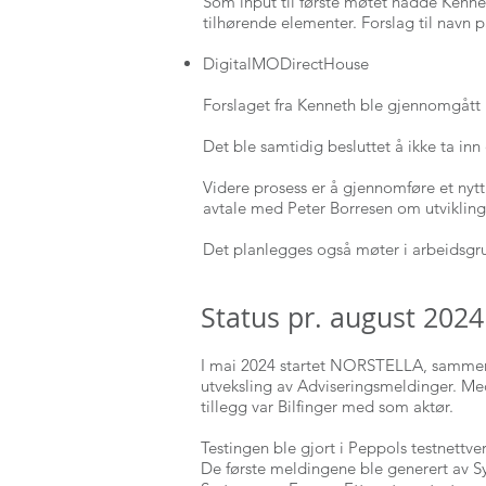
Som input til første møtet hadde Kenn
tilhørende elementer. Forslag til navn
DigitalMODirectHouse
Forslaget fra Kenneth ble gjennomgått
Det ble samtidig besluttet å ikke ta inn
Videre prosess er å gjennomføre et nyt
avtale med Peter Borresen om utvikling
Det planlegges også møter i arbeidsgru
Status pr. august 2024
I mai 2024 startet NORSTELLA, sammen m
utveksling av Adviseringsmeldinger. M
tillegg var Bilfinger med som aktør.
Testingen ble gjort i Peppols testnettv
De første meldingene ble generert av Sy