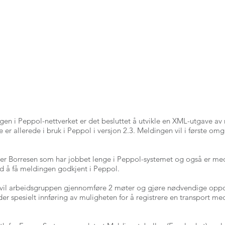
gen i Peppol-nettverket er det besluttet å utvikle en XML-utgave 
 er allerede i bruk i Peppol i versjon 2.3. Meldingen vil i første o
eter Borresen som har jobbet lenge i Peppol-systemet og også er med
ed å få meldingen godkjent i Peppol.
t vil arbeidsgruppen gjennomføre 2 møter og gjøre nødvendige oppd
lder spesielt innføring av muligheten for å registrere en transport me