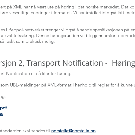
rt på XML har nå vært ute på høring i det norske markedet. Det kom
edføre vesentlige endringer i formatet. Vi har imidlertid også fått m
es i Peppol-nettverket trenger vi også å sende spesifikasjonen på e
kvalitetssikring. Denne høringsrunden vil bli gjennomført i perioden 4
 så raskt som praktisk mulig.
sjon 2, Transport Notification - Hørin
t Notification er nå klar for høring.
som UBL-meldinger på XML-format i henhold til regler for å kunne u
ng:
.pdf
sx
standarden skal sendes til
norstella@norstella.no