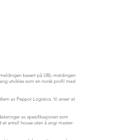
av meldingen basert på UBL-meldingen
mgang utvikles som en norsk profil med
lem av Peppol Logistics. Vi anser at
ateringer av spesifikasjonen som
d et antall house uten å angi master-