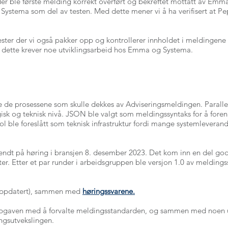
er ble første melding korrekt overført og bekreftet mottatt av Emm
Systema som del av testen. Med dette mener vi å ha verifisert at Pe
ester der vi også pakker opp og kontrollerer innholdet i meldingene 
dette krever noe utviklingsarbeid hos Emma og Systema.
ge de prosessene som skulle dekkes av Adviseringsmeldingen. Parall
isk og teknisk nivå. JSON ble valgt som meldingssyntaks for å foren
ol ble foreslått som teknisk infrastruktur fordi mange systemleverand
sendt på høring i bransjen 8. desember 2023. Det kom inn en del god
er. Etter et par runder i arbeidsgruppen ble versjon 1.0 av meldingss
oppdatert), sammen med
høringssvarene.
ppgaven med å forvalte meldingsstandarden, og sammen med noen ut
ingsutvekslingen.