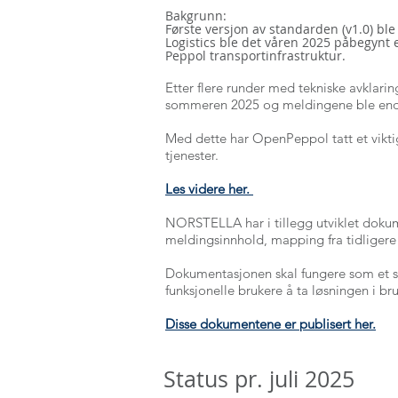
Bakgrunn:
Første versjon av standarden (v1.0) bl
Logistics ble det våren 2025 påbegynt 
Peppol transportinfrastruktur.
Etter flere runder med tekniske avklari
sommeren 2025 og meldingene ble ende
Med dette har OpenPeppol tatt et viktig 
tjenester.
Les videre her.
NORSTELLA har i tillegg utviklet dokum
meldingsinnhold, mapping fra tidligere
Dokumentasjonen skal fungere som et su
funksjonelle brukere å ta løsningen i bru
Disse dokumentene er publisert her.
Status pr. juli 2025