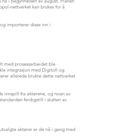
a nå i begynnelsen av august. Planen
ppol-nettverket kan brukes for å
og importerer disse inn i
elt med prosessarbeidet ble
kle integrasjon med Digitoll og
ører allerede brukte dette nettverket
e innspill fra aktørene, og noen av
tandarden ferdigstilt i slutten av
valgte aktører er de nå i gang med