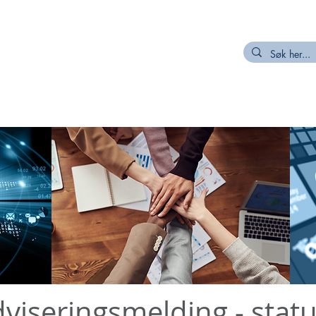
R
MEDLEM
NETTVERK/PROSJEKT
KUNNSKAPSKILDER
viseringsmelding - stat