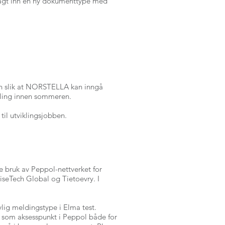
lagt inn en ny dokumenttype med
nen slik at NORSTELLA kan inngå
lling innen sommeren.
il utviklingsjobben.
 bruk av Peppol-nettverket for
seTech Global og Tietoevry. I
vlig meldingstype i Elma test.
er som aksesspunkt i Peppol både for