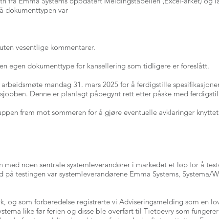
eth fra Emma Systems oppdatert Meldingstabellen (Excel-arket) og 
 på dokumenttypen var
 uten vesentlige kommentarer.
 en egen dokumenttype for kansellering som tidligere er foreslått.
t arbeidsmøte mandag 31. mars 2025 for å ferdigstille spesifikasjo
sjobben. Denne er planlagt påbegynt rett etter påske med ferdigsti
ppen frem mot sommeren for å gjøre eventuelle avklaringer knyttet t
ed noen sentrale systemleverandører i markedet et løp for å teste
ed på testingen var systemleverandørene Emma Systems, Systema/Wi
erk, og som forberedelse registrerte vi Adviseringsmelding som en lo
stema like før ferien og disse ble overført til Tietoevry som funger