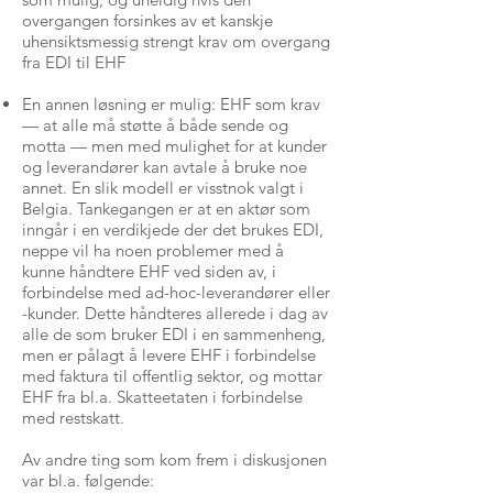
overgangen forsinkes av et kanskje
uhensiktsmessig strengt krav om overgang
fra EDI til EHF
En annen løsning er mulig: EHF som krav
— at alle må støtte å både sende og
motta — men med mulighet for at kunder
og leverandører kan avtale å bruke noe
annet. En slik modell er visstnok valgt i
Belgia. Tankegangen er at en aktør som
inngår i en verdikjede der det brukes EDI,
neppe vil ha noen problemer med å
kunne håndtere EHF ved siden av, i
forbindelse med ad-hoc-leverandører eller
-kunder. Dette håndteres allerede i dag av
alle de som bruker EDI i en sammenheng,
men er pålagt å levere EHF i forbindelse
med faktura til offentlig sektor, og mottar
EHF fra bl.a. Skatteetaten i forbindelse
med restskatt.
Av andre ting som kom frem i diskusjonen
var bl.a. følgende: