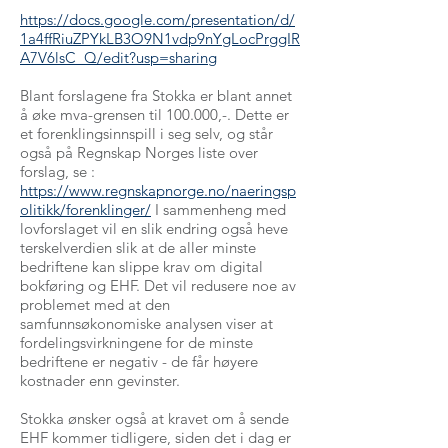
https://docs.google.com/presentation/d/
1a4ffRiuZPYkLB3O9N1vdp9nYgLocPrggIR
A7V6lsC_Q/edit?usp=sharing
Blant forslagene fra Stokka er blant annet
å øke mva-grensen til 100.000,-. Dette er
et forenklingsinnspill i seg selv, og står
også på Regnskap Norges liste over
forslag, se :
https://www.regnskapnorge.no/naeringsp
olitikk/forenklinger/
I sammenheng med
lovforslaget vil en slik endring også heve
terskelverdien slik at de aller minste
bedriftene kan slippe krav om digital
bokføring og EHF. Det vil redusere noe av
problemet med at den
samfunnsøkonomiske analysen viser at
fordelingsvirkningene for de minste
bedriftene er negativ - de får høyere
kostnader enn gevinster.
Stokka ønsker også at kravet om å sende
EHF kommer tidligere, siden det i dag er