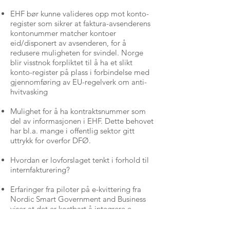
EHF bør kunne valideres opp mot konto-
register som sikrer at faktura-avsenderens
kontonummer matcher kontoer
eid/disponert av avsenderen, for å
redusere muligheten for svindel. Norge
blir visstnok forpliktet til å ha et slikt
konto-register på plass i forbindelse med
gjennomføring av EU-regelverk om anti-
hvitvasking
Mulighet for å ha kontraktsnummer som
del av informasjonen i EHF. Dette behovet
har bl.a. mange i offentlig sektor gitt
uttrykk for overfor DFØ.
Hvordan er lovforslaget tenkt i forhold til
internfakturering?
Erfaringer fra piloter på e-kvittering fra
Nordic Smart Government and Business
viser at det er kostbart å integrere e-
kvittering 1:1, sammenlignet med å bruke
Peppol