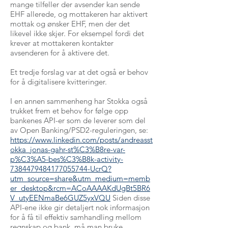
mange tilfeller der avsender kan sende
EHF allerede, og mottakeren har aktivert
mottak og ønsker EHF, men der det
likevel ikke skjer. For eksempel fordi det
krever at mottakeren kontakter
avsenderen for å aktivere det.
Et tredje forslag var at det også er behov
for å digitalisere kvitteringer.
I en annen sammenheng har Stokka også
trukket frem et behov for følge opp
bankenes API-er som de leverer som del
av Open Banking/PSD2-reguleringen, se:
https://www.linkedin.com/posts/andreasst
okka_jonas-gahr-st%C3%B8re-var-
p%C3%A5-bes%C3%B8k-activity-
7384479484177055744-UcrQ?
utm_source=share&utm_medium=memb
er_desktop&rcm=ACoAAAAKdUgBt5BR6
V_utyEENmaBe6GUZ5yxVQU
Siden disse
API-ene ikke gir detaljert nok informasjon
for å få til effektiv samhandling mellom
regnskap og bank, må man bruke