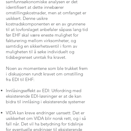
samfunnsøkonomiske analysen er det
identifisert at dette innebærer
omstillingskostnader, men at omfanget er
usikkert. Denne usikre
kostnadskomponenten er en av grunnene
til at lovforslaget anbefaler såpass lang tid
før EHF skal være eneste mulighet for
fakturering mellom virksomheter, og
samtidig en sikkerhetsventil i form av
muligheten til å søke individuelt og
tidsbegrenset unntak fra kravet.
Noen av momentene som ble trukket frem
i diskusjonen rundt kravet om omstilling
fra EDI til EHF:
Innlåsingseffekt av EDI: Utfordring med
eksisterende EDI-løsninger er at de kan
bidra til innlåsing i eksisterende systemer
VIDA kan kreve endringer uansett: Det er
usikkerhet om VIDA blir norsk rett, og i så
fall når. Det vil ha betydning for tidslinje
for eventuelle endringer til eksisterende