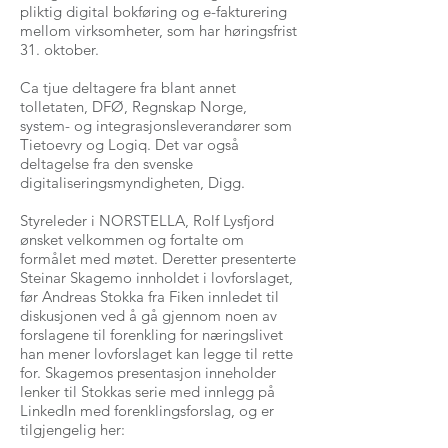
pliktig digital bokføring og e-fakturering
mellom virksomheter, som har høringsfrist
31. oktober.
Ca tjue deltagere fra blant annet
tolletaten, DFØ, Regnskap Norge,
system- og integrasjonsleverandører som
Tietoevry og Logiq. Det var også
deltagelse fra den svenske
digitaliseringsmyndigheten, Digg.
Styreleder i NORSTELLA, Rolf Lysfjord
ønsket velkommen og fortalte om
formålet med møtet. Deretter presenterte
Steinar Skagemo innholdet i lovforslaget,
før Andreas Stokka fra Fiken innledet til
diskusjonen ved å gå gjennom noen av
forslagene til forenkling for næringslivet
han mener lovforslaget kan legge til rette
for. Skagemos presentasjon inneholder
lenker til Stokkas serie med innlegg på
LinkedIn med forenklingsforslag, og er
tilgjengelig her: