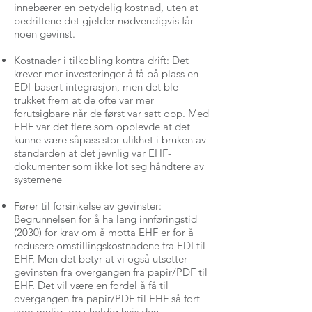
innebærer en betydelig kostnad, uten at
bedriftene det gjelder nødvendigvis får
noen gevinst.
Kostnader i tilkobling kontra drift: Det
krever mer investeringer å få på plass en
EDI-basert integrasjon, men det ble
trukket frem at de ofte var mer
forutsigbare når de først var satt opp. Med
EHF var det flere som opplevde at det
kunne være såpass stor ulikhet i bruken av
standarden at det jevnlig var EHF-
dokumenter som ikke lot seg håndtere av
systemene
Fører til forsinkelse av gevinster:
Begrunnelsen for å ha lang innføringstid
(2030) for krav om å motta EHF er for å
redusere omstillingskostnadene fra EDI til
EHF. Men det betyr at vi også utsetter
gevinsten fra overgangen fra papir/PDF til
EHF. Det vil være en fordel å få til
overgangen fra papir/PDF til EHF så fort
som mulig, og uheldig hvis den