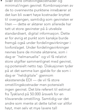
Svær store omstillingskostnader og
minimal/ingen gevinst: Kombinasjonen av
de to ovennevnte punktene innebærer at
det kan bli svært høye kostnader knyttet
til overgangen, samtidig som gevinsten er
liten — dette er aktører som allerede har
tatt ut store gevinster på å utveksle
standardisert, digital informasjon. Dette
er for øvrig et punkt som kanskje burde
fremgå også under fordelingsvirkninger i
lovforslaget. Under fordelingsvirkninger
nevnes bare de minste aktørene, som i
dag er "helmanuelle" og vil få relativt
store utgifter sammenlignet med gevinst,
og potensielt netto tap. Diskusjonen tyder
på at det samme kan gjelde for de som i
dag er "heldigitale" gjennom
eksisterende EDI — de vil få store
omstillingskostnader men potensielt
ingen gevinst. Det ble referert til estimat
fra Tyskland på 50.000 årsverk for en
tilsvarende omstilling. Samtidig var det
andre som mente at dette tallet var altfor
høyt, men selv et mye lavere tall