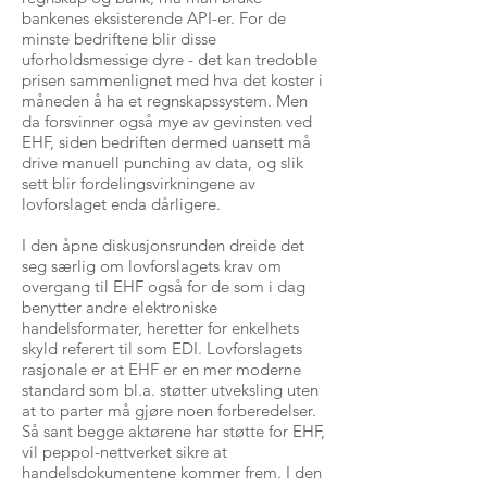
bankenes eksisterende API-er. For de
minste bedriftene blir disse
uforholdsmessige dyre - det kan tredoble
prisen sammenlignet med hva det koster i
måneden å ha et regnskapssystem. Men
da forsvinner også mye av gevinsten ved
EHF, siden bedriften dermed uansett må
drive manuell punching av data, og slik
sett blir fordelingsvirkningene av
lovforslaget enda dårligere.
I den åpne diskusjonsrunden dreide det
seg særlig om lovforslagets krav om
overgang til EHF også for de som i dag
benytter andre elektroniske
handelsformater, heretter for enkelhets
skyld referert til som EDI. Lovforslagets
rasjonale er at EHF er en mer moderne
standard som bl.a. støtter utveksling uten
at to parter må gjøre noen forberedelser.
Så sant begge aktørene har støtte for EHF,
vil peppol-nettverket sikre at
handelsdokumentene kommer frem. I den