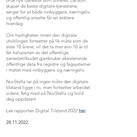
bruk nye tjenester som utvikles. De som
skaper de beste digitale tjenestene,
sørger for at både innbyggere, næringsliv
og offentlig ansatte får en enklere
hverdag.
Om hastigheten innen den digitale
utviklingen fortsetter på lik måte som de
siste 10 årene, vil det ta mer enn 10 år til
før halvparten av det offentlige
tjenestetilbudet gjenbruker eksisterende
offentlige data fra registre og fagsystemer
i møtet med innbyggere og næringsliv.
NorStella lar på ingen måte den digitale
tilstand ligge i ro, men fortsetter arbeidet
videre, følg med på NorStella og hold
deg oppdatert.
Les rapporten Digital Tilstand 2022
her
.
28.11.2022