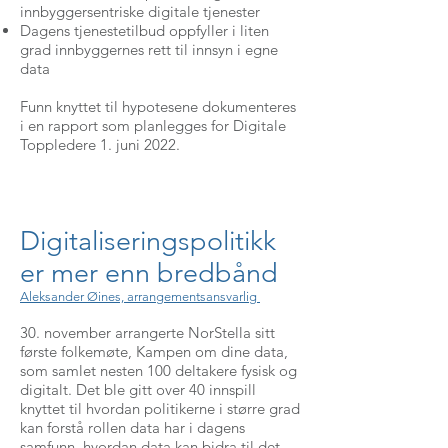
innbyggersentriske digitale tjenester
Dagens tjenestetilbud oppfyller i liten
grad innbyggernes rett til innsyn i egne
data
Funn knyttet til hypotesene dokumenteres
i en rapport som planlegges for Digitale
Toppledere 1. juni 2022.
Digitaliseringspolitikk
er mer enn bredbånd
Aleksander Øines, arrangementsansvarlig
30. november arrangerte NorStella sitt
første folkemøte, Kampen om dine data,
som samlet nesten 100 deltakere fysisk og
digitalt. Det ble gitt over 40 innspill
knyttet til hvordan politikerne i større grad
kan forstå rollen data har i dagens
samfunn, hvordan data kan bidra til det