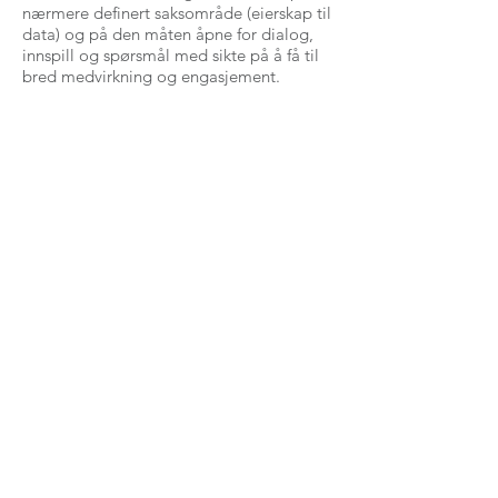
nærmere definert saksområde (eierskap til
data) og på den måten åpne for dialog,
innspill og spørsmål med sikte på å få til
bred medvirkning og engasjement.
Hovedtesen i møtet var at vi ukritisk gir fra
oss råderetten over egne data til aktører
som vet å utnytte denne langt utover hva
vi greier å forestille oss. Ikke nødvendigvis
i ideell hensikt.
Arrangementet ble gjennomført både
digitalt og analogt. Tilbakemeldingene
var positive.
Vi har laget en kort filmsnutt som
oppsummerer deler av den erkjennelsen vi
sitter igjen med etter møtet. Du finner
filmen
her
.
Vil du se hele den aktuelle sekvensen
finner du den her: