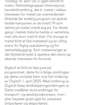
Torsdag 18. april var vi igjen samlet til
møte i Nettverksgruppen Internasjonal
handelsforenkling, det 6. møtet i rekken.
Interessen for møtet var overveldende!
Allerede før endelig program var spikret
hadde halvparten av de totalt 70 som
deltok på møtet meldt seg på. For første
gang i møtets historie hadde vi venteliste,
men alle kom med til slutt. For mange er
møtet blitt et fast møtested og en viktig
arena for faglig oppdatering og for
nettverksbygging. Som møtearrangør er
det fantastisk kjekt å oppleve den store og
økende interessen for forumet.
Digitoll er blitt en fast post på
programmet, dette for å følge utviklingen
på dette området frem mot full innføring
av Digitoll 1. april 2025. Med innføring av
Digitoll fases direktekjøringsordningen ut.
Dette medfører store endringer for
transport- og spedisjonsbransjen, men i
aller høyeste grad også for vareeiere
(importører og eksportører).