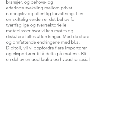
bransjer, og behovs- og
erfaringsutveksling mellom privat
næringsliv og offentlig forvaltning. I en
omskiftelig verden er det behov for
tverrfaglige og tverrsektorielle
møteplasser hvor vi kan møtes og
diskutere felles utfordringer. Med de store
og omfattende endringene med bl.a.
Digitoll, vil vi oppfordre flere importører
og eksportører til å delta på møtene. Bli
en del av en god faglig og hyggelig sosial
møteplass! Vel møtt!
Neste møte i nettverksgruppen er torsdag
31. oktober 2024. OBS! Merk deg datoen
da den er flyttet en uke frem i forhold til
det vi informerte om i møtet i april. Sett
av datoen allerede nå! Vi ses!
Vi tar gjerne imot innspill til dagsaktuelle
temaer samt tips om foredragsholdere.
Send inn ditt tips/innspill
her.