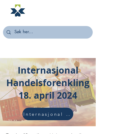
NORSTELLA
Internasjonal
Handelsforenkling
18. april 2024
Internasjonal Handelsforenkling