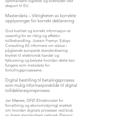
optimalisere logistikk og kostnader ved
eksport til EU.
Masterdata – Viktigheten av korrekte
opplysninger for korrekt deklarering
God kvalitet og korrekt informasjon er
vesentlig for en riktig og effektiv
tollbehandling. Jostein Frømyr, Edisys
Consulting AS informere om status i
pågående europeisk standardisering
knyttet til elektronisk handel og
fakturering og belyste hvordan dette kan
fungere som metadata for
fortollingsprosessene.
Digital bestilling til betalingsprosess
som mulig informasjonskilde til digital
tolldeklarasjonsprosess
Jan Mærøe, DFØ (Direktoratet for
forvaltning og økonomistyring) snakket
om hvordan digitale prosesser ved bruk
av åpent standardisert nettverk (Peppol