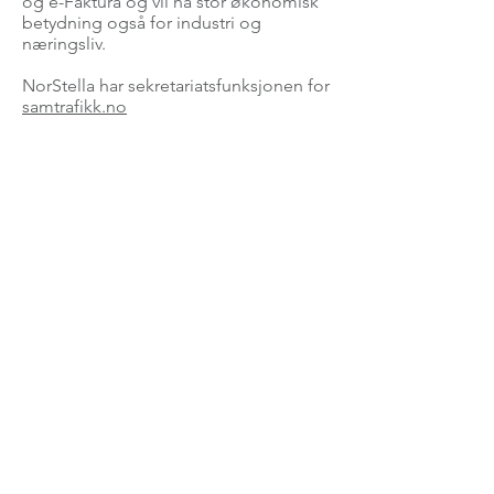
og e-Faktura og vil ha stor økonomisk
betydning også for industri og
næringsliv.
NorStella har sekretariatsfunksjonen for
samtrafikk.no
For spørsmål vedrørende arrangementer og
møter, send en e-post til:
marked@norstella.no
For spørsmål vedrørende medlemskap og
NODI nummer, send en e-post til:
norstella@norstella.no
Stiftelsen NORSTELLA STI
Postboks 150
3476 SÆTRE
Org.nr.
977 143 330