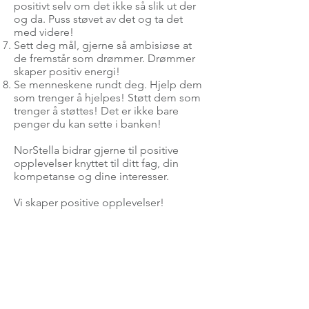
positivt selv om det ikke så slik ut der
og da. Puss støvet av det og ta det
med videre!
Sett deg mål, gjerne så ambisiøse at
de fremstår som drømmer. Drømmer
skaper positiv energi!
Se menneskene rundt deg. Hjelp dem
som trenger å hjelpes! Støtt dem som
trenger å støttes! Det er ikke bare
penger du kan sette i banken!
NorStella bidrar gjerne til positive
opplevelser knyttet til ditt fag, din
kompetanse og dine interesser.
Vi skaper positive opplevelser!
For spørsmål vedrørende arrangementer og
møter, send en e-post til: