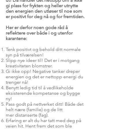
ut! Da handler det nettopp om å ikke
gi plass for frykten og heller utnytte
den energien den utløser til noe som
er positivt for deg nå og for fremtiden.
Her er derfor noen gode råd å
reflektere over både i og utenfor
karantene:
Tenk positivt og behold ditt normale
syn på tilværelsen!
Slipp nye ideer til! Det er i motgang
kreativiteten blomstrer.
Gi ikke opp! Negative tanker dreper
energien og det er nettopp energi du
trenger nå!
Benytt ledig tid til å vedlikeholde
eksisterende kompetanse og bygge
ny!
Pass godt på nettverket ditt! Både det
helt nære (familie) og de litt
mer distanserte (fag).
Erfaring er alt du har tatt med deg på
veien hit. Hent frem det som ble