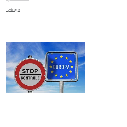
Tyringe
For spørsmål vedrørende arrangementer og
møter, send en e-post til:
marked@norstella.no