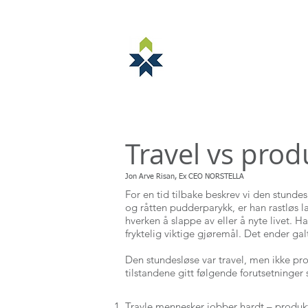
NORSTELLA
OM NORSTELLA
ARRANGEMENTE
Travel vs prod
Jon Arve Risan, Ex CEO NORSTELLA
For en tid tilbake beskrev vi den stunde
og råtten pudderparykk, er han rastløs 
hverken å slappe av eller å nyte livet. 
fryktelig viktige gjøremål. Det ender gal
Den stundesløse var travel, men ikke pr
tilstandene gitt følgende forutsetninger 
Travle mennesker jobber hardt – produk