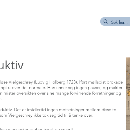
R
MEDLEM
NETTVERK/PROSJEKT
KUNNSKAPSKILDER
uktiv
sløse Vielgeschrey (Ludvig Holberg 1723). Iført møllspist brokade
langt utover det normale. Han unner seg ingen pauser, og makter
Han mister oversikten over sine mange forvirrende forretninger og
t.
oduktiv. Det er imidlertid ingen motsetninger mellom disse to
som Vielgeschrey ikke tok seg tid til å tenke over:
tive mennesker jobber hardt og smart!