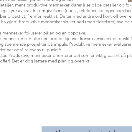
etaljer, mens produktive mennesker klarer å se både detaljer og fok
 seg styre av krav fra omgivelsene (epost, telefoner, kolleger som 
er proaktivt, fremfor reaktivt. De tar med andre ord kontroll over e
a gjort. Produktive mennesker skriver ned (med tidsfrister) hva de øn
ve mennesker fokuserer på en og en oppgave.
e mennesker sier ofte nei fordi de kjenner konsekvensene (ref. punkt 
og spennende prosjekter på impuls. Produktive mennesker evaluerer
det har også relevans til punkt 5
er. Produktive mennesker prioriterer det som er viktig basert på plan
s offer! Det er dog lettere med plan og oversikt.
MEDLEM
NETTVERK/PROSJEKT
KUNNSKAPSKILDER
ter og