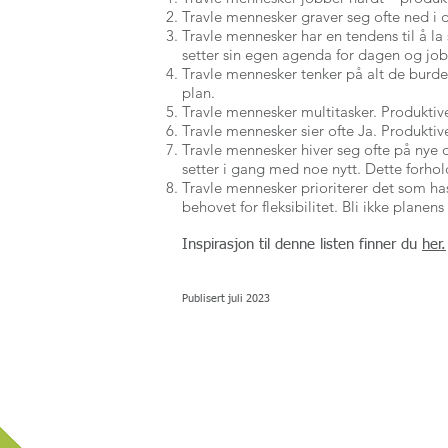
Travle mennesker graver seg ofte ned i d
Travle mennesker har en tendens til å la
setter sin egen agenda for dagen og jobb
Travle mennesker tenker på alt de burde h
plan.
Travle mennesker multitasker. Produkti
Travle mennesker sier ofte Ja. Produktiv
Travle mennesker hiver seg ofte på nye 
setter i gang med noe nytt. Dette forhol
Travle mennesker prioriterer det som hast
behovet for fleksibilitet. Bli ikke planen
Inspirasjon til denne listen
finner du
her.
Publisert juli 2023
OM NORSTELLA
ARRANGEMENTER
For spørsmål vedrørende arrangemen