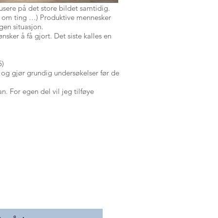
usere på det store bildet samtidig.
ber om ting …) Produktive mennesker
gen situasjon.
sker å få gjort. Det siste kalles en
5)
 og gjør grundig undersøkelser før de
. For egen del vil jeg tilføye
TOLL OG NODI
KONTAKT