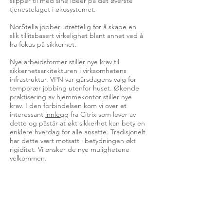
slipper til med sine ideer på det øverste
tjenestelaget i økosystemet.
NorStella jobber utrettelig for å skape en
slik tillitsbasert virkelighet blant annet ved å
ha fokus på sikkerhet.
Nye arbeidsformer stiller nye krav til
sikkerhetsarkitekturen i virksomhetens
infrastruktur. VPN var gårsdagens valg for
temporær jobbing utenfor huset. Økende
praktisering av hjemmekontor stiller nye
krav. I den forbindelsen kom vi over et
interessant
innlegg
fra Citrix som lever av
dette og påstår at økt sikkerhet kan bety en
enklere hverdag for alle ansatte. Tradisjonelt
har dette vært motsatt i betydningen økt
rigiditet. Vi ønsker de nye mulighetene
velkommen.
For spørsmål vedrørende arrangementer og
møter, send en e-post til:
marked@norstella.no