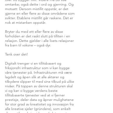
omtanke; også dette i ord og gjerning. Og
motsatt: Dersom mistillit oppstår, er det
gjerne en eller flere av disse områdene som
svikter. Etablere mistillit går raskere. Det er
nok at mistanken oppstår.
Bryter du med ett eller flere av disse
forholden er det raskt slutt på tilliten i en
relasjon. Dette gjelder i alle livets relasjoner
fra barn til voksne – også dyr.
Tenk over det!
Digitalt trenger vi en tillitsbasert og
friksjonsfri infrastruktur som vi kan bygge
våre tjenester på. Infrastrukturen må være
lagdelt og åpen slik at alle aktører og
tilbydere slipper til med sine tilbud på ulike
nivåer. På toppen av denne strukturen skal
vi og kan vi bygge verdens beste
tillitsbaserte tjenester ved at vi fjerner
prestisje, deler data og åpner mulighetene
for stor grad av kreativitet og innovasjon fra
alle kreative sjeler (gründere), som enkelt