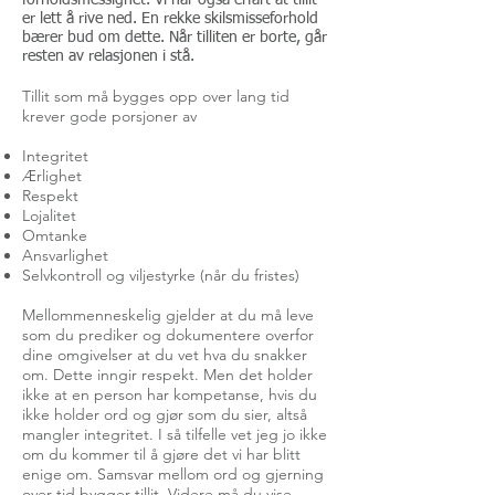
forholdsmessighet. Vi har også erfart at tillit
er lett å rive ned. En rekke skilsmisseforhold
bærer bud om dette. Når tilliten er borte, går
resten av relasjonen i stå.
Tillit som må bygges opp over lang tid
krever gode porsjoner av
Integritet
Ærlighet
Respekt
Lojalitet
Omtanke
Ansvarlighet
Selvkontroll og viljestyrke (når du fristes)
Mellommenneskelig gjelder at du må leve
som du prediker og dokumentere overfor
dine omgivelser at du vet hva du snakker
om. Dette inngir respekt. Men det holder
ikke at en person har kompetanse, hvis du
ikke holder ord og gjør som du sier, altså
mangler integritet. I så tilfelle vet jeg jo ikke
om du kommer til å gjøre det vi har blitt
enige om. Samsvar mellom ord og gjerning
over tid bygger tillit. Videre må du vise