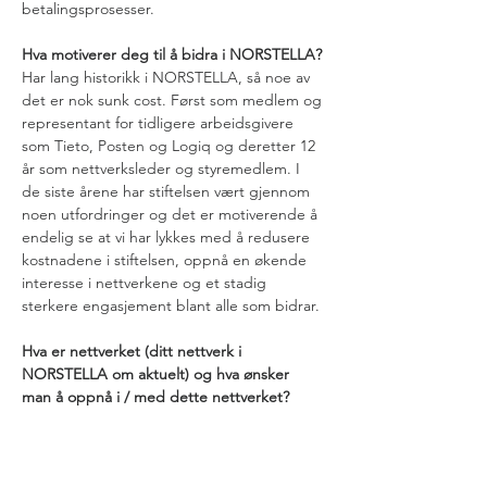
betalingsprosesser. 
Hva motiverer deg til å bidra i NORSTELLA? 
Har lang historikk i NORSTELLA, så noe av 
det er nok sunk cost. Først som medlem og 
representant for tidligere arbeidsgivere 
som Tieto, Posten og Logiq og deretter 12 
år som nettverksleder og styremedlem. I 
de siste årene har stiftelsen vært gjennom 
noen utfordringer og det er motiverende å 
endelig se at vi har lykkes med å redusere 
kostnadene i stiftelsen, oppnå en økende 
interesse i nettverkene og et stadig 
sterkere engasjement blant alle som bidrar.
Hva er nettverket (ditt nettverk i 
NORSTELLA om aktuelt) og hva ønsker 
man å oppnå i / med dette nettverket? 
Leder for tiden ikke et aktivt nettverk, men 
er alltid interessert i muligheter for 
erfaringsdeling eller nye prosjekter innenfor 