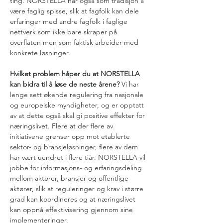
ting. NORSTELLA har også som tradisjon å 
være faglig spisse, slik at fagfolk kan dele 
erfaringer med andre fagfolk i faglige 
nettverk som ikke bare skraper på 
overflaten men som faktisk arbeider med 
konkrete løsninger.
Hvilket problem håper du at NORSTELLA 
kan bidra til å løse de neste årene? 
Vi har 
lenge sett økende regulering fra nasjonale 
og europeiske myndigheter, og er opptatt 
av at dette også skal gi positive effekter for 
næringslivet. Flere at der flere av 
initiativene grenser opp mot etablerte 
sektor- og bransjeløsninger, flere av dem 
har vært uendret i flere tiår. NORSTELLA vil 
jobbe for informasjons- og erfaringsdeling 
mellom aktører, bransjer og offentlige 
aktører, slik at reguleringer og krav i større 
grad kan koordineres og at næringslivet 
kan oppnå effektivisering gjennom sine 
implementeringer.