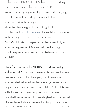
erfaringen NORSTELLA har hatt mest nytte 
av er nok min erfaring med B2B 
samhandling og verdikjedesamarbeid, og 
min bransjekunnskap, spesielt fra 
leverandørsiden og i 
standardiseringsarbeid. Jeg ledet 
nettverket 
samtrafikk.no
 frem til for noen år 
siden, og har bidratt til flere av 
NORSTELLAs prosjekter etter den tid, som 
etableringen av Oxalis-nettverket og 
utvikling av standarder for Advisering og 
eCMR.   
Hvorfor mener du NORSTELLA er viktig 
akkurat nå? 
Som samfunn står vi overfor en 
rekke store utfordringer, for å løse dem 
krever det at vi utnytter de styrkene vi har, 
og at vi arbeider sammen. NORSTELLA har 
alltid vært en nøytral part, og har vært 
opptatt av å ha en troverdighet som gjør at 
vi kan føre folk sammen for å oppnå store 