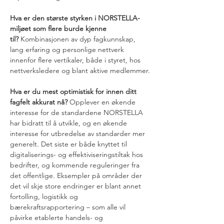
Hva er den største styrken i NORSTELLA-
miljøet som flere burde kjenne 
til?
 Kombinasjonen av dyp fagkunnskap, 
lang erfaring og personlige nettverk 
innenfor flere vertikaler, både i styret, hos 
nettverksledere og blant aktive medlemmer.
Hva er du mest optimistisk for innen ditt 
fagfelt akkurat nå?
 Opplever en økende 
interesse for de standardene NORSTELLA 
har bidratt til å utvikle, og en økende 
interesse for utbredelse av standarder mer 
generelt. Det siste er både knyttet til 
digitaliserings- og effektiviseringstiltak hos 
bedrifter, og kommende reguleringer fra 
det offentlige. Eksempler på områder der 
det vil skje store endringer er blant annet 
fortolling, logistikk og 
bærekraftsrapportering – som alle vil 
påvirke etablerte handels- og 