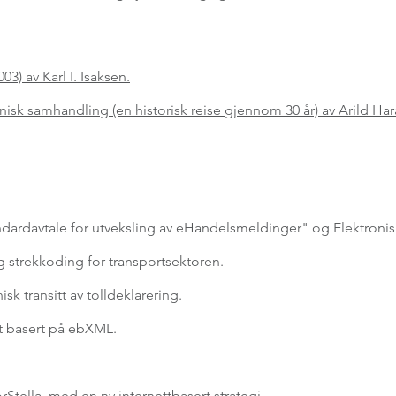
3) av Karl I. Isaksen.
onisk samhandling (en historisk reise gjennom 30 år) av Arild Har
andardavtale for utveksling av eHandelsmeldinger" og Elektronis
 strekkoding for transportsektoren.
sk transitt av tolldeklarering.
kt basert på ebXML.
Stella, med en ny internettbasert strategi.