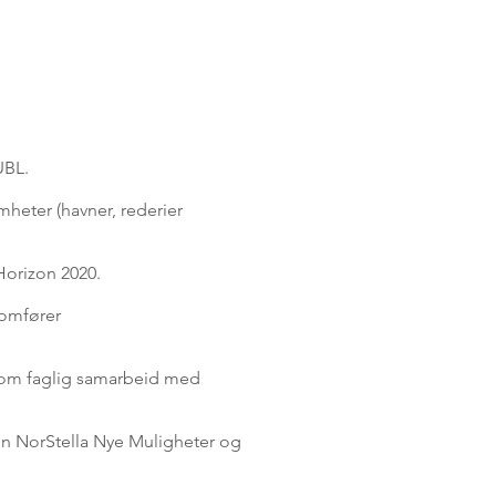
UBL.
mheter (havner, rederier
Horizon 2020.
nomfører
le om faglig samarbeid med
en NorStella Nye Muligheter og