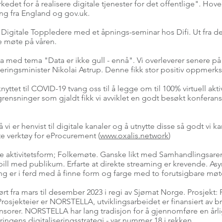
et for å realisere digitale tjenester for det offentlige". Hoved
ing fra England og gov.uk.
 Digitale Toppledere med et åpnings-seminar hos Difi. Ut fra d
e møte på våren.
med tema "Data er ikke gull - ennå". Vi overleverer senere på 
liseringsminister Nikolai Astrup. Denne fikk stor positiv oppmer
yttet til COVID-19 tvang oss til å legge om til 100% virtuell akti
grensninger som gjaldt fikk vi avviklet en godt besøkt konfera
i er henvist til digitale kanaler og å utnytte disse så godt vi kan
te verktøy for eProcurement (
www.oxalis.network
)
nye aktivitetsform; Folkemøte. Ganske likt med Samhandlingsa
pill med publikum. Erfarte at direkte streaming er krevende. Asy
ng er i ferd med å finne form og farge med to forutsigbare møter
 fra mars til desember 2023 i regi av Sjømat Norge. Prosjekt: 
Prosjekteier er NORSTELLA, utviklingsarbeidet er finansiert av b
ponsorer. NORSTELLA har lang tradisjon for å gjennomføre en år
eringens digitaliseringsstrategi - var nummer 18 i rekken