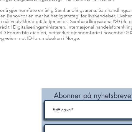
for å gjennomføre en årlig Samhandlingsarena. Samhandlingsar
ten Behov for en mer helhetlig strategi for livshendelser. Livshend
m når vi utvikler digitale tjenester. Samhandlingsarena #20 bl
åd til Digitaliseringsministeren. Internasjonal handelsforenkling
ID Forum ble etablert, nettverket gjennomførte i november 2024
0 og veien mot ID-lommeboken i Norge.
MEDLEM
NETTVERK/PROSJEKT
KUNNSKAPSKILDER
ter og
Abonner på nyhetsbrevet
p og NODI