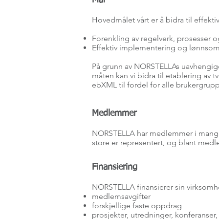
Mål
Hovedmålet vårt er å bidra til effekt
Forenkling av regelverk, prosesser o
Effektiv implementering og lønnsom 
På grunn av NORSTELLAs uavhengige 
måten kan vi bidra til etablering av
ebXML til fordel for alle brukergrupp
Medlemmer
NORSTELLA har medlemmer i mange br
store er representert, og blant med
Finansiering
NORSTELLA finansierer sin virksom
medlemsavgifter
forskjellige faste oppdrag
prosjekter, utredninger, konferanser