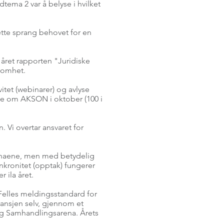
tema 2 var å belyse i hvilket
ette sprang behovet for en
året rapporten "Juridiske
ksomhet.
vitet (webinarer) og avlyse
nse om AKSON i oktober (100 i
. Vi overtar ansvaret for
renaene, men med betydelig
nkronitet (opptak) fungerer
 ila året.
Felles meldingsstandard for
ransjen selv, gjennom et
lig Samhandlingsarena. Årets