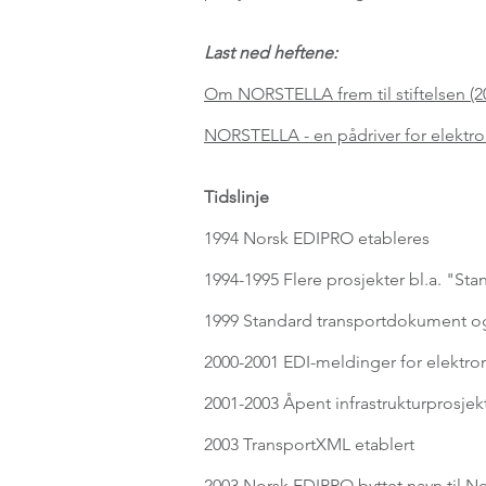
Last ned heftene:
Om NORSTELLA frem til stiftelsen (200
NORSTELLA - en på
driver for elektr
Tidslinje
1994 Norsk EDIPRO etableres
1994-1995 Flere prosjekter bl.a. "St
1999 Standard transportdokument og
2000-2001 EDI-meldinger for elektroni
2001-2003 Åpent infrastrukturprosje
2003 TransportXML etablert
2003 Norsk EDIPRO byttet navn til Nor