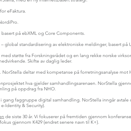
 for eFaktura.
NordiPro.
et, basert på ebXML og Core Components.
 – global standardisering av elektroniske meldinger, basert på 
rt med støtte fra Forskningsrådet og en lang rekke norske virkso
 medvirkende. Skifte av daglig leder.
es. NorStella deltar med kompetanse på forretningsanalyse mot 
nprosjektet hva gjelder samhandlingsarenaen. NorStella gjen
mling på oppdrag fra NHO.
ar i gang faggruppe digital samhandling. NorStella inngår avta
-Identity & Security).
ien
de siste 30 år. Vi fokuserer på fremtiden gjennom konferans
okus gjennom K429 (endret senere navn til K+).