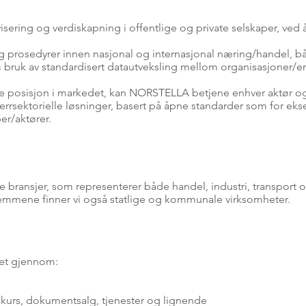
ivisering og verdiskapning i offentlige og private selskaper, ved 
g prosedyrer innen nasjonal og internasjonal næring/handel, både
bruk av standardisert datautveksling mellom organisasjoner/en
posisjon i markedet, kan NORSTELLA betjene enhver aktør og 
 tverrsektorielle løsninger, basert på åpne standarder som for
er/aktører.
ansjer, som representerer både handel, industri, transport o
lemmene finner vi også statlige og kommunale virksomheter.
het gjennom:
, kurs, dokumentsalg, tjenester og lignende