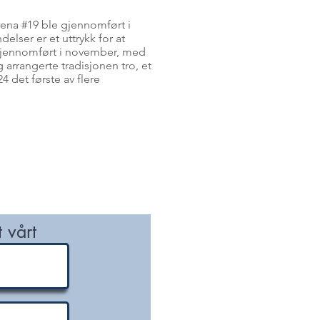
ena #19 ble gjennomført i
elser er et uttrykk for at
e gjennomført i november, med
 arrangerte tradisjonen tro, et
 det første av flere
TOLL OG NODI
KONTAKT
 vårt
En nøytral møteplass fo
en ny digital fremtid!
NORSTELLA hovedfokus
forutsetninger og suks
samhandling med spesi
handelsforenkling, e-b