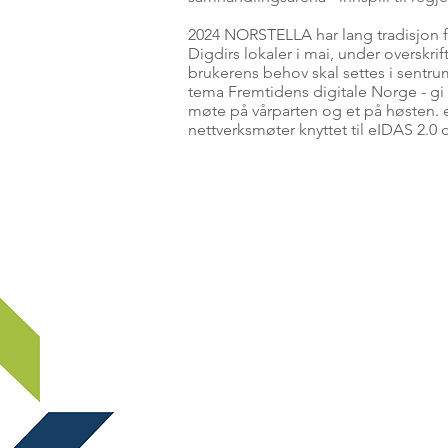
2024 NORSTELLA har lang tradisjon 
Digdirs lokaler i mai, under overskrif
brukerens behov skal settes i sentru
tema Fremtidens digitale Norge - gi r
møte på vårparten og et på høsten. e
nettverksmøter knyttet til eIDAS 2.
OM NORSTELLA
ARRANGEMENTER
For spørsmål vedrørende arrangemen
møter, send en e-post til:
marked@norstella.no
For spørsmål vedrørende medlemska
nummer, send en e-post til:
norstella@norstella.no