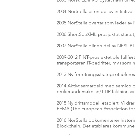
2004 NorStella er en del av initiativet
2005 NorStella overtar som leder av 
2006 ShortSeaXML-prosjektet start
2007 NorStella blir en del av NESUBL
2009-2012 FINT-prosjektet ble fullfø
transportører, IT-bedrifter, mv.) som
2013 Ny forretningsstrategi etabler
2014 Aktivt samarbeid med semicolo
brukerundersøkelse/TTIP faktainnsa
2015 Ny driftsmodell etablert. Vi dr
EEMA (The European Association for e
2016 NorStella dokumenterer
histor
Blockchain. Det etableres kommunef