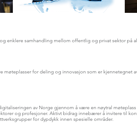
 og enklere samhandling mellom offentlig og privat sektor på a
e møteplasser for deling og innovasjon som er kjennetegnet av 
gitaliseringen av Norge gjennom å være en nøytral møteplass so
ktorer og profesjoner. Aktivt bidrag innebærer å invitere til k
 nettverksgrupper for dypdykk innen spesielle områder.