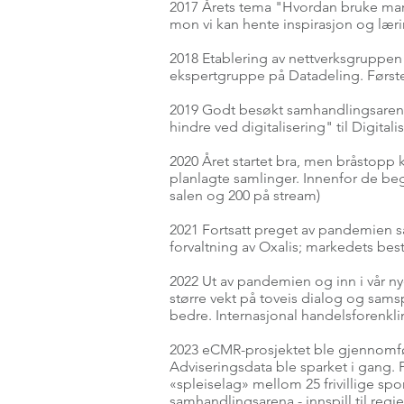
2017 Årets tema "Hvordan bruke marked
mon vi kan hente inspirasjon og lær
2018 Etablering av nettverksgruppen
ekspertgruppe på Datadeling. Først
2019 Godt besøkt samhandlingsarena 
hindre ved digitalisering" til Digita
2020 Året startet bra, men bråstopp kn
planlagte samlinger. Innenfor de be
salen og 200 på stream)
2021 Fortsatt preget av pandemien så v
forvaltning av Oxalis; markedets bes
2022 Ut av pandemien og inn i vår 
større vekt på toveis dialog og sams
bedre. Internasjonal handelsforenkli
2023 eCMR-prosjektet ble gjennomført
Adviseringsdata ble sparket i gang. 
«spleiselag» mellom 25 frivillige s
samhandlingsarena - innspill til regj