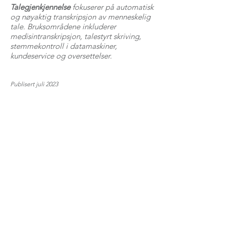
Talegjenkjennelse
fokuserer på automatisk
og nøyaktig transkripsjon av menneskelig
tale. Bruksområdene inkluderer
medisintranskripsjon, talestyrt skriving,
stemmekontroll i datamaskiner,
kundeservice og oversettelser.
Publisert juli 2023
For spørsmål vedrørende arrangementer og
møter, send en e-post til:
marked@norstella.no
For spørsmål vedrørende medlemskap og
NODI nummer, send en e-post til:
norstella@norstella.no
Stiftelsen NORSTELLA STI
Postboks 150
3476 SÆTRE