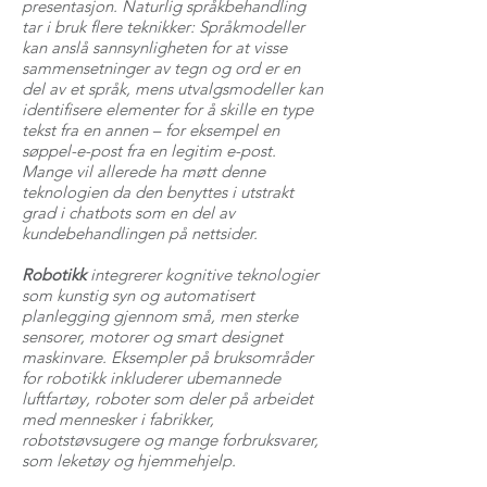
presentasjon. Naturlig språkbehandling
tar i bruk flere teknikker: Språkmodeller
kan anslå sannsynligheten for at visse
sammensetninger av tegn og ord er en
del av et språk, mens utvalgsmodeller kan
identifisere elementer for å skille en type
tekst fra en annen – for eksempel en
søppel-e-post fra en legitim e-post.
Mange vil allerede ha møtt denne
teknologien da den benyttes i utstrakt
grad i chatbots som en del av
kundebehandlingen på nettsider.
Robotikk
integrerer kognitive teknologier
som kunstig syn og automatisert
planlegging gjennom små, men sterke
sensorer, motorer og smart designet
maskinvare. Eksempler på bruksområder
for robotikk inkluderer ubemannede
luftfartøy, roboter som deler på arbeidet
med mennesker i fabrikker,
robotstøvsugere og mange forbruksvarer,
som leketøy og hjemmehjelp.