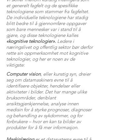
et generelt fagfelt og de spesifikke
teknologiene som stammer fra fagfeltet.
De individuelle teknologiene har stadig
blitt bedre til å gjennomføre oppgaver
som bare mennesker var i stand til å
gjøre, og disse teknologiene kalles
«kognitive teknologier».
Ledere i
næringslivet og offentlig sektor bør derfor
rette sin oppmerksomhet mot kognitive
teknologier, og her er noen av de
viktigste:
Computer vision
, eller kunstig syn, dreier
seg om datamaskiners evne til å
identifisere objekter, hendelser eller
aktiviteter i bilder. Det har mange ulike
bruksområder, deriblant
ansiktsgjenkjennelse, analyse innen
medisin for å styrke prognoser, diagnoser
og behandling av sykdommer, og for
forbrukere – hvor en kan ta bilder av
produkter for å få mer informasjon.
Maskinlæring
er et datasystems evne til å