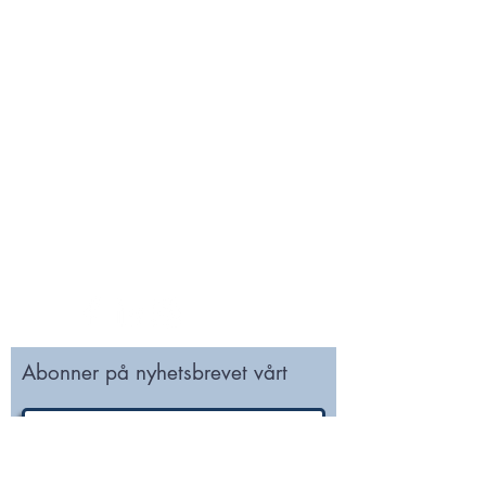
For spørsmål vedrørende arrangementer og
møter, send en e-post til:
marked@norstella.no
For spørsmål vedrørende medlemskap og
NODI nummer, send en e-post til:
norstella@norstella.no
Stiftelsen NORSTELLA STI
Postboks 150
3476 SÆTRE
Org.nr.
977 143 330
Abonner på nyhetsbrevet vårt