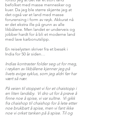
befolket med masse mennesker og
kuer. Da jeg ble større skjønte jeg at
det også var et land med masse
forurensing i form av røyk. Akkurat nå
er det ekstra ille på grunn av alle
likbålene. Men landet er underveis og
jobber hardt for å bli et moderne land
med lave karbonutslipp.
En reiselysten skriver fra et besøk i
India for 50 år siden…
Indias kontraster folder seg ut for meg,
i røyken av likbålene kjenner jeg på
livets evige syklus, som jeg aldri før har
vært så nær.
På veien til stoppet vi for et chaistopp i
en liten landsby. Vi dro ut for å prøve å
finne noe å spise, vi var sultne. Vi gikk
fra chaishop til chaishop for å lete etter
noe brukbart å spise, men vi fant ikke
noe vi orket tanken på å spise. Til og