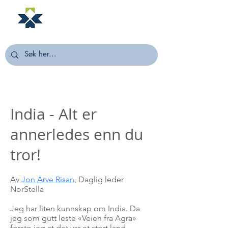
NORSTELLA
India - Alt er
annerledes enn du
tror!
Av
Jon Arve Risan
, Daglig leder
NorStella
Jeg har liten kunnskap om India. Da
jeg som gutt leste «Veien fra Agra»
forsto jeg at det var et stort land