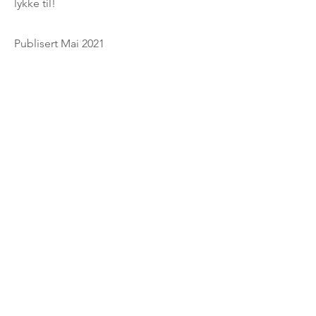
lykke til!
Publisert Mai 2021
For spørsmål vedrørende arrangementer og
møter, send en e-post til:
marked@norstella.no
For spørsmål vedrørende medlemskap og
NODI nummer, send en e-post til:
norstella@norstella.no
Stiftelsen NORSTELLA STI
Postboks 150
3476 SÆTRE
Org.nr.
977 143 330