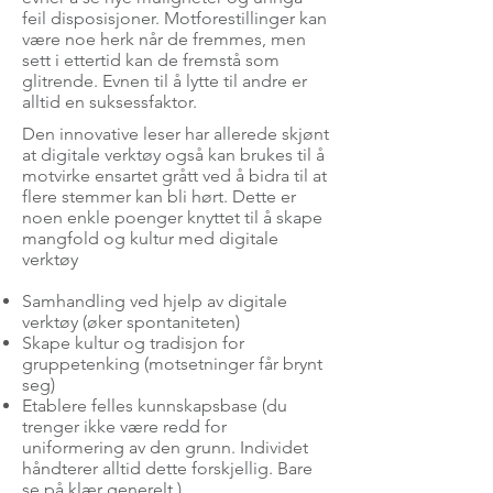
feil disposisjoner. Motforestillinger kan
være noe herk når de fremmes, men
sett i ettertid kan de fremstå som
glitrende. Evnen til å lytte til andre er
alltid en suksessfaktor.
Den innovative leser har allerede skjønt
at digitale verktøy også kan brukes til å
motvirke ensartet grått ved å bidra til at
flere stemmer kan bli hørt. Dette er
noen enkle poenger knyttet til å skape
mangfold og kultur med digitale
verktøy
Samhandling ved hjelp av digitale
verktøy (øker spontaniteten)
Skape kultur og tradisjon for
gruppetenking (motsetninger får brynt
seg)
Etablere felles kunnskapsbase (du
trenger ikke være redd for
uniformering av den grunn. Individet
håndterer alltid dette forskjellig. Bare
se på klær generelt.)