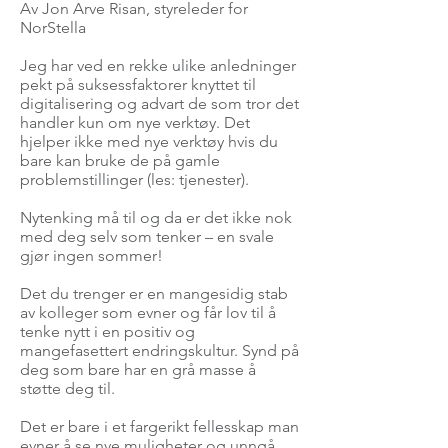
Av Jon Arve Risan, styreleder for
NorStella
Jeg har ved en rekke ulike anledninger
pekt på suksessfaktorer knyttet til
digitalisering og advart de som tror det
handler kun om nye verktøy. Det
hjelper ikke med nye verktøy hvis du
bare kan bruke de på gamle
problemstillinger (les: tjenester).
Nytenking må til og da er det ikke nok
med deg selv som tenker – en svale
gjør ingen sommer!
Det du trenger er en mangesidig stab
av kolleger som evner og får lov til å
tenke nytt i en positiv og
mangefasettert endringskultur. Synd på
deg som bare har en grå masse å
støtte deg til.
Det er bare i et fargerikt fellesskap man
evner å se nye muligheter og unngå