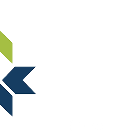
OM NORSTELLA
ARRANGEMENTER
For spørsmål vedrørende arrangemen
møter, send en e-post til:
marked@norstella.no
For spørsmål vedrørende medlemska
nummer, send en e-post til:
norstella@norstella.no
Stiftelsen NORSTELLA STI
Postboks 150
3476 SÆTRE
Org.nr. 977 143 330