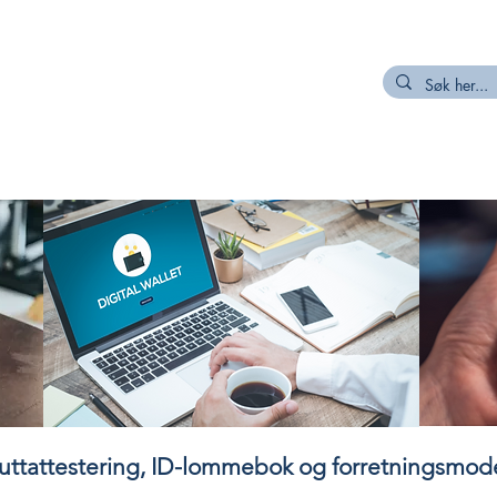
R
MEDLEM
NETTVERK/PROSJEKT
KUNNSKAPSKILDER
uttattestering, ID-lommebok og forretningsmodel