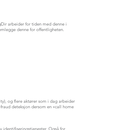
Dir arbeider for tiden med denne i
remlegge denne for offentligheten.
y), og flere aktører som i dag arbeider
ti-fraud deteksjon dersom en «call home
 identifiseringstjenester. Også for