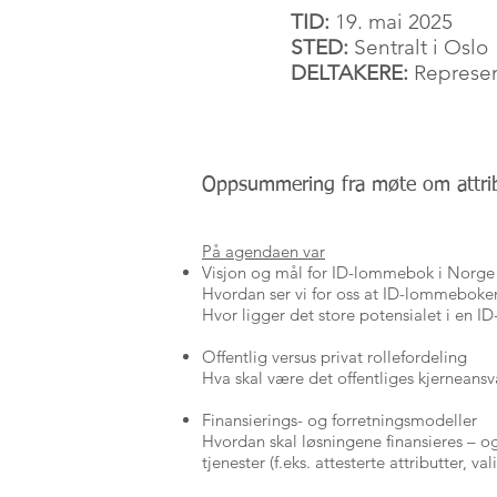
TID:
19. mai
2025
STED:
Sentralt i Oslo
DELTAKERE:
Represen
Oppsummering fra møte om attribu
På agendaen var
Visjon og mål for ID-lommebok i Norge
Hvordan ser vi for oss at ID-lommeboken 
Hvor ligger det store potensialet i en
Offentlig versus privat rollefordeling
Hva skal være det offentliges kjerneans
Finansierings- og forretningsmodeller
Hvordan skal løsningene finansieres – og
tjenester (f.eks. attesterte attributter, va