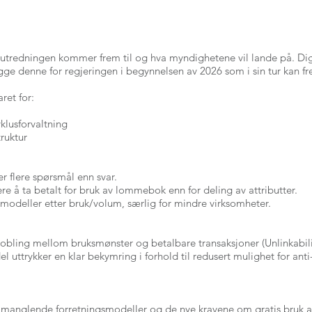
tredningen kommer frem til og hva myndighetene vil lande på. Dig
gge denne for regjeringen i begynnelsen av 2026 som i sin tur kan f
ret for:
yklusforvaltning
truktur
r flere spørsmål enn svar.
re å ta betalt for bruk av lommebok enn for deling av attributter.
ismodeller etter bruk/volum, særlig for mindre virksomheter.
kobling mellom bruksmønster og betalbare transaksjoner (Unlinkabilit
el uttrykker en klar bekymring i forhold til redusert mulighet for an
et manglende forretningsmodeller og de nye kravene om gratis bruk av