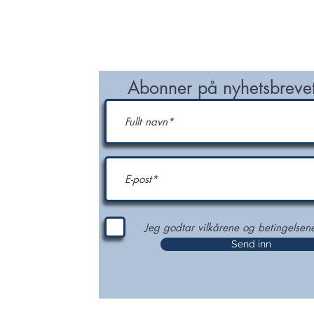
MEDLEM
NETTVERK/PROSJEKT
KUNNSKAPSKILDER
ter og
Abonner på nyhetsbrevet
p og NODI
Jeg godtar vilkårene og betingelsen
Send inn