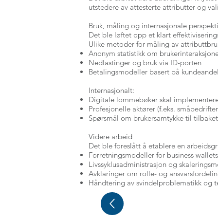
utstedere av attesterte attributter og val
Bruk, måling og internasjonale perspekt
Det ble løftet opp et klart effektivisering
Ulike metoder for måling av attributtbruk
Anonym statistikk om brukerinteraksjon
Nedlastinger og bruk via ID-porten
Betalingsmodeller basert på kundeandel
Internasjonalt:
Digitale lommebøker skal implementere
Profesjonelle aktører (f.eks. småbedrifter
Spørsmål om brukersamtykke til tilbaketre
Videre arbeid
Det ble foreslått å etablere en arbeids
Forretningsmodeller for business wallets
Livssyklusadministrasjon og skaleringsm
Avklaringer om rolle- og ansvarsfordelin
Håndtering av svindelproblematikk og te