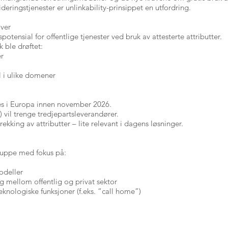
ideringstjenester er unlinkability-prinsippet en utfordring.
iver
spotensial for offentlige tjenester ved bruk av attesterte attributter.
 ble drøftet:
er
 i ulike domener
s i Europa innen november 2026.
) vil trenge tredjepartsleverandører.
kking av attributter – lite relevant i dagens løsninger.
gruppe med fokus på:
odeller
g mellom offentlig og privat sektor
knologiske funksjoner (f.eks. “call home”)