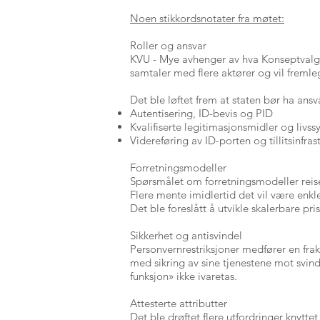
Noen stikkordsnotater fra møtet:
Roller og ansvar
KVU - Mye avhenger av hva Konseptvalgu
samtaler med flere aktører og vil fremle
Det ble løftet frem at staten bør ha ansva
Autentisering, ID-bevis og PID
Kvalifiserte legitimasjonsmidler og livss
Videreføring av ID-porten og tillitsinfras
Forretningsmodeller
Spørsmålet om forretningsmodeller reise
Flere mente imidlertid det vil være enkle
Det ble foreslått å utvikle skalerbare pr
Sikkerhet og antisvindel
Personvernrestriksjoner medfører en fra
med sikring av sine tjenestene mot svind
funksjon» ikke ivaretas.
Attesterte attributter
Det ble drøftet flere utfordringer knytt