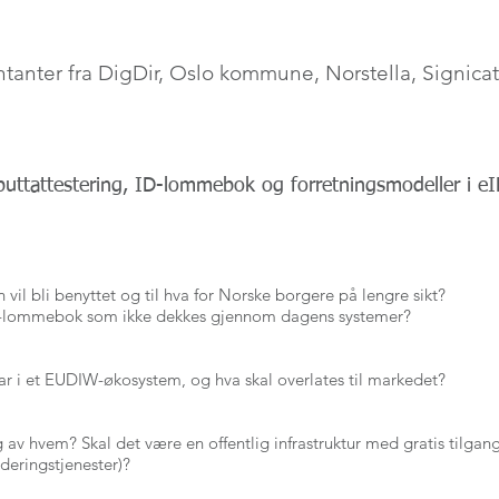
tanter fra DigDir, Oslo kommune, Norstella, Signicat
ttattestering, ID-lommebok og forretningsmodeller i eI
vil bli benyttet og til hva for Norske borgere på lengre sikt?
 ID-lommebok som ikke dekkes gjennom dagens systemer?
var i et EUDIW-økosystem, og hva skal overlates til markedet?
 av hvem? Skal det være en offentlig infrastruktur med gratis tilgang
lideringstjenester)?