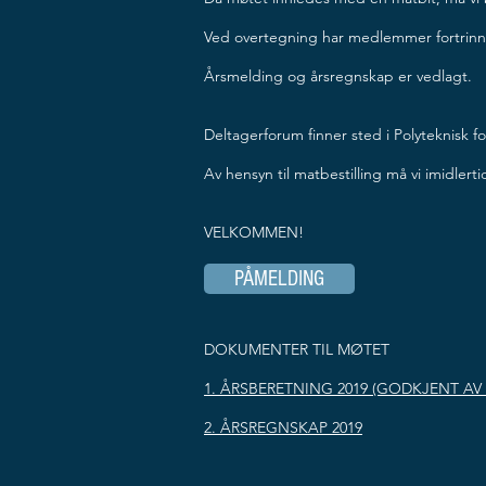
Ved overtegning har medlemmer fortrinnsret
Årsmelding og årsregnskap er vedlagt.
Deltagerforum finner sted i Polyteknisk f
Av hensyn til matbestilling må vi imidlert
VELKOMMEN!
PÅMELDING
DOKUMENTER TIL MØTET
1. ÅRSBERETNING 2019 (GODKJENT AV 
2. ÅRSREGNSKAP 2019