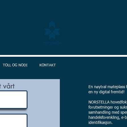
TOLL OG NODI
KONTAKT
 vårt
En nøytral møteplass fo
en ny digital fremtid!
NORSTELLA hovedfokus
forutsetninger og suks
samhandling med spesi
handelsforenkling, e-b
identifikasjon.