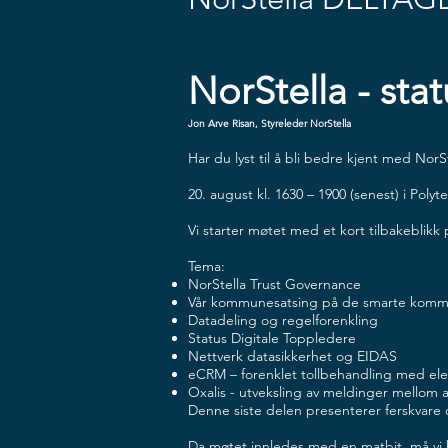
NorStella - sta
Jon Arve Risan, Styreleder NorStella
Har du lyst til å bli bedre kjent med NorS
20. august kl. 1630 – 1900 (senest) i Polyt
Vi starter møtet med et kort tilbakeblikk p
Tema:
NorStella Trust Governance
Vår kommunesatsing på de smarte kom
Datadeling og regelforenkling
Status Digitale Toppledere
Nettverk datasikkerhet og EIDAS
eCRM – forenklet tollbehandling med elek
Oxalis - utveksling av meldinger mellom 
Denne siste delen presenterer ferskvare og
Da møtet innledes med en matbit, må vi be