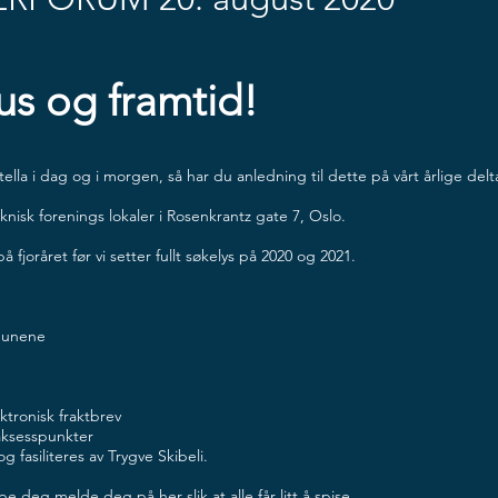
tus og framtid!
tella i dag og i morgen, så har du anledning til dette på vårt årlige de
eknisk forenings lokaler i Rosenkrantz gate 7, Oslo.
å fjoråret før vi setter fullt søkelys på 2020 og 2021.
munene
tronisk fraktbrev
aksesspunkter
 fasiliteres av Trygve Skibeli.
 deg melde deg på her slik at alle får litt å spise.