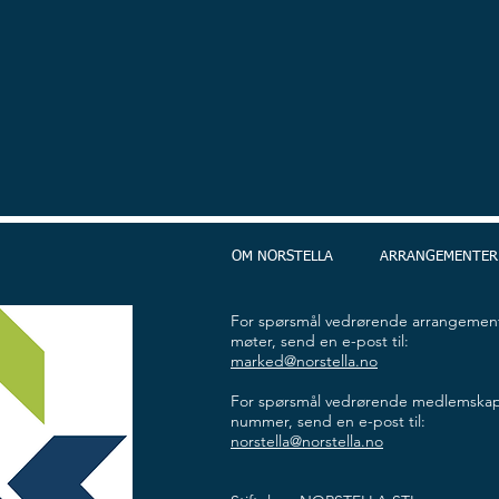
OM NORSTELLA
ARRANGEMENTER
For spørsmål vedrørende arrangemen
møter, send en e-post til:
marked@norstella.no
For spørsmål vedrørende medlemska
nummer, send en e-post til:
norstella@norstella.no